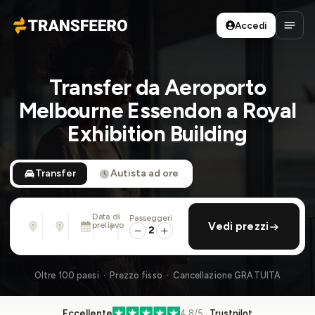
Accedi
Transfeero
Apri 
Transfer da Aeroporto
Melbourne Essendon a Royal
Exhibition Building
Transfer
Autista ad ore
Data di
Passeggeri
Da
Per
prelievo
aggiungi ritorno
Vedi prezzi
Indirizzo, aeroporto, albergo, ...
Indirizzo, aeroporto, albergo, ...
2
Lun 10 Ago · 01:45 PM
Oltre 100 paesi · Prezzo fisso · Cancellazione GRATUITA
Eccellente
4.8/5 ·
Trustpilot