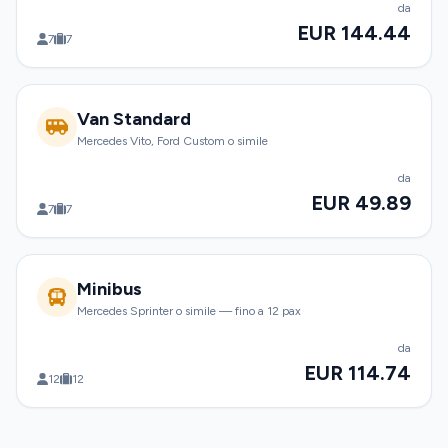
da
EUR 144.44
7
7
Van Standard
Mercedes Vito, Ford Custom o simile
da
EUR 49.89
7
7
Minibus
Mercedes Sprinter o simile — fino a 12 pax
da
EUR 114.74
12
12