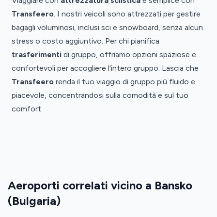
Viaggiare con
attrezzatura sciistica
è semplice con
Transfeero
. I nostri veicoli sono attrezzati per gestire
bagagli voluminosi, inclusi sci e snowboard, senza alcun
stress o costo aggiuntivo. Per chi pianifica
trasferimenti
di gruppo, offriamo opzioni spaziose e
confortevoli per accogliere l'intero gruppo. Lascia che
Transfeero
renda il tuo viaggio di gruppo più fluido e
piacevole, concentrandosi sulla comodità e sul tuo
comfort.
Aeroporto
Aeroporto
Aeroporto
di
di
di
Burgas
Sofia
Salonicco
Transfer
Transfer
aeroporto
Transfer
Aeroporto
Aeroporti correlati vicino a Bansko
di
aeroporto
di
Burgas
di
(Bulgaria)
Sofia
·
Salonicco
·
BOJ
·
SOF