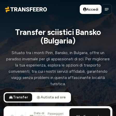
Accedi
Transfeero
Apri 
Transfer sciistici Bansko
(Bulgaria)
Situato tra i monti Pirin, Bansko, in Bulgaria, offre un
paradiso invernale per gli appassionati di sci. Per migliorare
la tua esperienza, esplora le opzioni di trasporto
convenienti, tra cui i nostri servizi affidabili, garantendo
viaggi senza problemi in questa affascinante località
turistica.
Transfer
Autista ad ore
Data di
Passeggeri
Da
Per