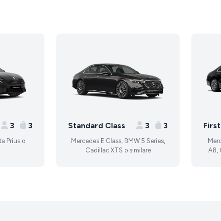
3
3
Standard Class
3
3
Firs
a Prius o
Mercedes E Class, BMW 5 Series,
Merc
Cadillac XTS o similare
A8, 