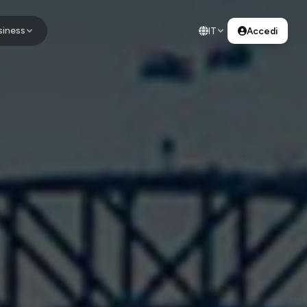
siness
IT
Accedi