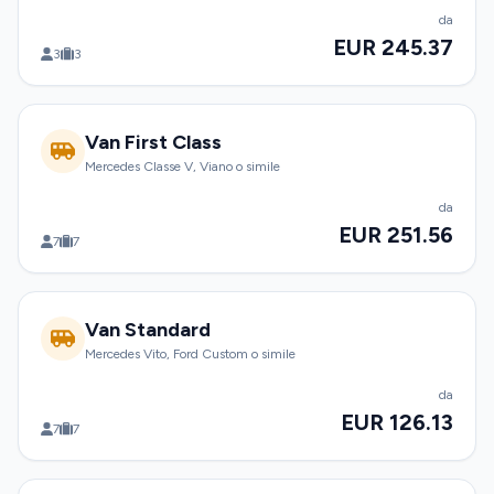
da
EUR 245.37
3
3
Van First Class
Mercedes Classe V, Viano o simile
da
EUR 251.56
7
7
Van Standard
Mercedes Vito, Ford Custom o simile
da
EUR 126.13
7
7