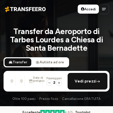
Accedi
Transfeero
Apri 
Transfer da Aeroporto di
Tarbes Lourdes a Chiesa di
Santa Bernadette
Transfer
Autista ad ore
Data di
Passeggeri
Da
Per
prelievo
aggiungi ritorno
Vedi prezzi
Indirizzo, aeroporto, albergo, ...
Indirizzo, aeroporto, albergo, ...
2
Dom 9 Ago · 13:45
Oltre 100 paesi · Prezzo fisso · Cancellazione GRATUITA
Eccellente
4.8/5 ·
Trustpilot