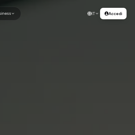
siness
IT
Accedi