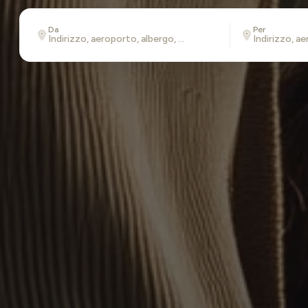
Da
Per