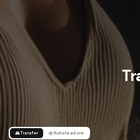
Tr
Transfer
Autista ad ore