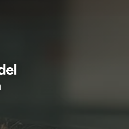
del
a