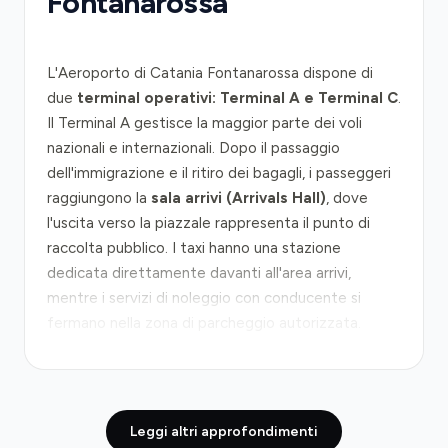
Fontanarossa
L'Aeroporto di Catania Fontanarossa dispone di
due
terminal operativi: Terminal A e Terminal C
.
Il Terminal A gestisce la maggior parte dei voli
nazionali e internazionali. Dopo il passaggio
dell'immigrazione e il ritiro dei bagagli, i passeggeri
raggiungono la
sala arrivi (Arrivals Hall)
, dove
l'uscita verso la piazzale rappresenta il punto di
raccolta pubblico. I taxi hanno una stazione
dedicata direttamente davanti all'area arrivi,
mentre i servizi di noleggio con conducente si
fermano nella zona di parcheggio autorizzata.
Dal terminal al centro di Catania, il percorso segue
la strada provinciale per circa 6 chilometri fino al
cuore della città. La maggior parte dei
Leggi altri approfondimenti
trasferimenti utilizza la viabilità ordinaria attraverso