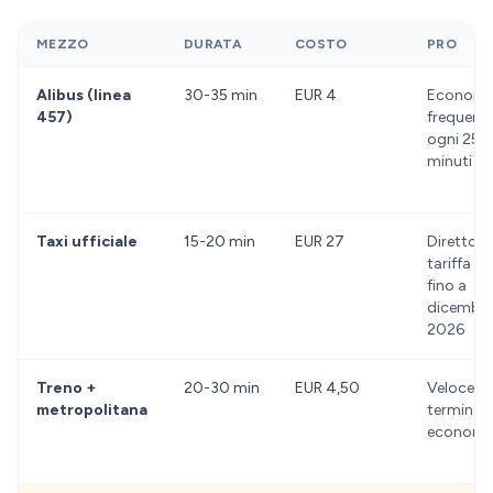
MEZZO
DURATA
COSTO
PRO
Alibus (linea
30-35 min
EUR 4
Economi
457)
frequent
ogni 25-
minuti
Taxi ufficiale
15-20 min
EUR 27
Diretto,
tariffa fi
fino a
dicembr
2026
Treno +
20-30 min
EUR 4,50
Veloce da
metropolitana
terminal,
economi