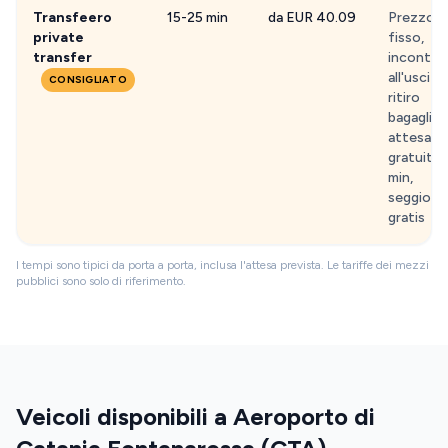
Transfeero
15-25 min
da EUR 40.09
Prezzo
private
fisso,
transfer
incontro
all'uscita
CONSIGLIATO
ritiro
bagagli,
attesa
gratuita 
min,
seggiolini
gratis
I tempi sono tipici da porta a porta, inclusa l'attesa prevista. Le tariffe dei mezzi
pubblici sono solo di riferimento.
Veicoli disponibili a Aeroporto di