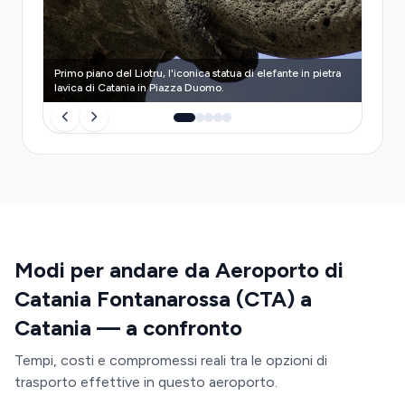
aspetto del tragitto.
Primo piano del Liotru, l'iconica statua di elefante in pietra
La Por
lavica di Catania in Piazza Duomo.
costru
Modi per andare da Aeroporto di
Catania Fontanarossa (CTA) a
Catania — a confronto
Tempi, costi e compromessi reali tra le opzioni di
trasporto effettive in questo aeroporto.