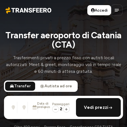
Accedi
Transfeero
Apri 
Transfer aeroporto di Catania
(CTA)
Trasferimenti privati a prezzo fisso con autisti locali
autorizzati. Meet & greet, monitoraggio voli in tempo reale
e 60 minuti di attesa gratuita.
Transfer
Autista ad ore
Data di
Passeggeri
Da
Per
prelievo
aggiungi ritorno
Vedi prezzi
Indirizzo, aeroporto, albergo, ...
Indirizzo, aeroporto, albergo, ...
2
Dom 9 Ago · 13:45