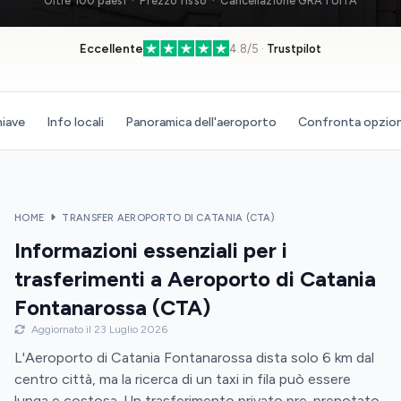
Oltre 100 paesi · Prezzo fisso · Cancellazione GRATUITA
Eccellente
4.8/5 ·
Trustpilot
hiave
Info locali
Panoramica dell'aeroporto
Confronta opzion
HOME
TRANSFER AEROPORTO DI CATANIA (CTA)
Informazioni essenziali per i
trasferimenti a Aeroporto di Catania
Fontanarossa (CTA)
Aggiornato il 23 Luglio 2026
L'Aeroporto di Catania Fontanarossa dista solo 6 km dal
centro città, ma la ricerca di un taxi in fila può essere
lunga e costosa. Un trasferimento privato pre-prenotato