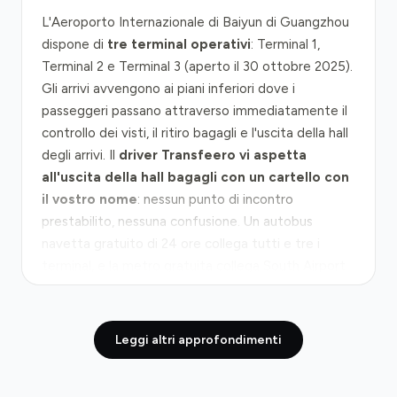
L'Aeroporto Internazionale di Baiyun di Guangzhou
dispone di
tre terminal operativi
: Terminal 1,
Terminal 2 e Terminal 3 (aperto il 30 ottobre 2025).
Gli arrivi avvengono ai piani inferiori dove i
passeggeri passano attraverso immediatamente il
controllo dei visti, il ritiro bagagli e l'uscita della hall
degli arrivi. Il
driver Transfeero vi aspetta
all'uscita della hall bagagli con un cartello con
il vostro nome
: nessun punto di incontro
prestabilito, nessuna confusione. Un autobus
navetta gratuito di 24 ore collega tutti e tre i
terminal, e la metro gratuita collega South Airport
(T1) a North Airport (T2/T3) in meno di 5 minuti.
Il percorso principale dalla Baiyun al centro città
Leggi altri approfondimenti
segue le
autostrade che collegano l'aeroporto
alla città
, situata 28 km a sud. In condizioni normali