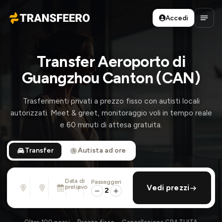
Accedi
Transfeero
Apri 
Transfer Aeroporto di
Guangzhou Canton (CAN)
Trasferimenti privati a prezzo fisso con autisti locali
autorizzati. Meet & greet, monitoraggio voli in tempo reale
e 60 minuti di attesa gratuita.
Transfer
Autista ad ore
Data di
Passeggeri
Da
Per
prelievo
aggiungi ritorno
Vedi prezzi
Indirizzo, aeroporto, albergo, ...
Indirizzo, aeroporto, albergo, ...
2
Sab 8 Ago · 01:45 PM