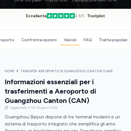
Oltre 100 paesi · Prezzo fisso · Cancellazione GRATUITA
Eccellente
4.8/5 ·
Trustpilot
eroporto
Confronta opzioni
Veicoli
FAQ
Tratte popolari
HOME
TRANSFER AEROPORTO DI GUANGZHOU CANTON (CAN)
Informazioni essenziali per i
trasferimenti a Aeroporto di
Guangzhou Canton (CAN)
Aggiornato il 30 Giugno 2026
Guangzhou Baiyun dispone di tre terminal moderni e un
sistema di trasporto integrato che semplifica gli arrivi.
Prenotare un trasferimento privato Transfeero significa