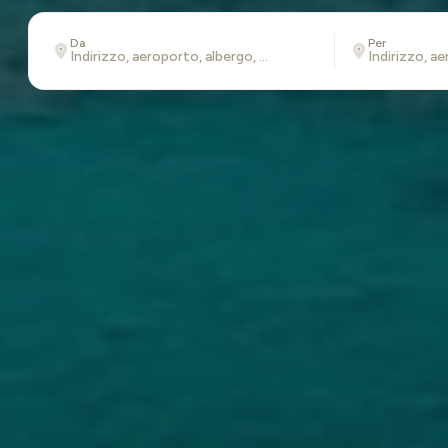
Da
Per