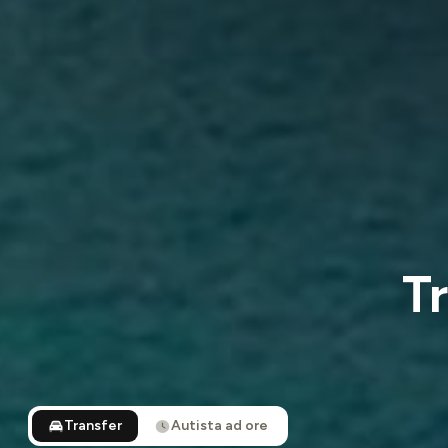
Tr
Transfer
Autista ad ore