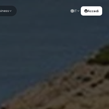
siness
IT
Accedi