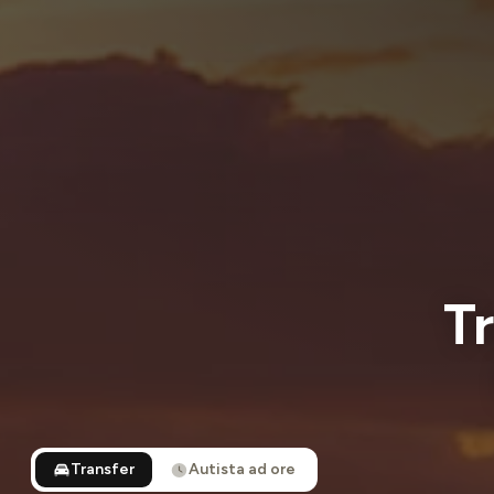
Tr
Transfer
Autista ad ore