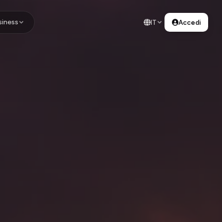
siness
IT
Accedi