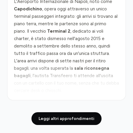
L'Aeroporto Internazionale di Napoli, noto come
Capodichino
, opera oggi attraverso un unico
terminal passeggeri integrato: gli arrivi si trovano al
piano terra, mentre le partenze sono al primo
piano. Il vecchio
Terminal 2
, dedicato ai voli
charter, è stato dismesso nell'agosto 2015 e
demolito a settembre dello stesso anno, quindi
tutto il traffico passa ora da un'unica struttura.
L'area arrivi dispone di sette nastri per il ritiro
bagagli; una volta superata la
sala riconsegna
bagagli
, l'autista Transfeero ti attende all'uscita
con un cartello con il tuo nome, senza che tu debba
cercare desk o chioschi.
Lo scalo si trova appena
7 km a nordest del
centro storico
, una distanza minima rispetto ad
Leggi altri approfondimenti
altri aeroporti europei. In condizioni di traffico
scorrevole il tragitto fino a Piazza Garibaldi o al