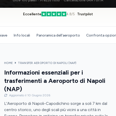
Oltre 100 paesi · Prezzo fisso · Cancellazione GRATUITA
Eccellente
4.8/5 ·
Trustpilot
hiave
Info locali
Panoramica dell'aeroporto
Confronta opzion
HOME
TRANSFER AEROPORTO DI NAPOLI (NAP)
Informazioni essenziali per i
trasferimenti a Aeroporto di Napoli
(NAP)
Aggiornato il 10 Giugno 2026
L'Aeroporto di Napoli-Capodichino sorge a soli 7 km dal
centro storico, uno degli scali più vicini a una città in
Europa. Prenotare in anticipo un transfer privato evita le