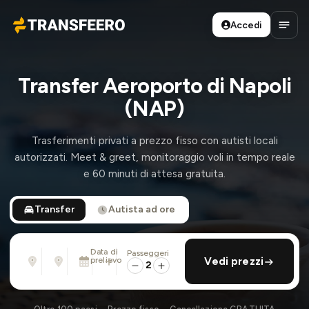
Accedi
Transfeero
Apri 
Transfer Aeroporto di Napoli
(NAP)
Trasferimenti privati a prezzo fisso con autisti locali
autorizzati. Meet & greet, monitoraggio voli in tempo reale
e 60 minuti di attesa gratuita.
Transfer
Autista ad ore
Data di
Passeggeri
Da
Per
prelievo
aggiungi ritorno
Vedi prezzi
Indirizzo, aeroporto, albergo, ...
Indirizzo, aeroporto, albergo, ...
2
Dom 9 Ago · 13:45