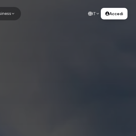
siness
IT
Accedi