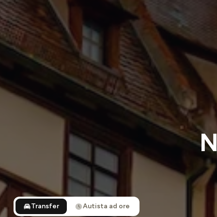
N
Transfer
Autista ad ore