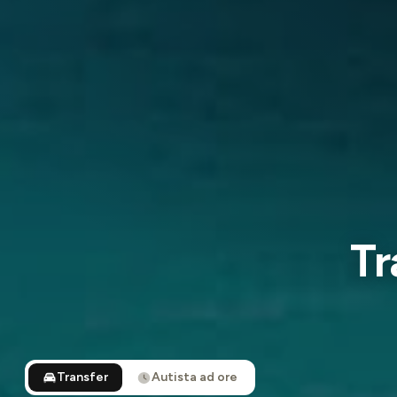
Tr
Transfer
Autista ad ore