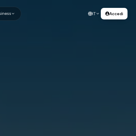
siness
IT
Accedi