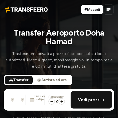
Accedi
Transfeero
Apri 
Transfer Aeroporto Doha
Hamad
Trasferimenti privati a prezzo fisso con autisti locali
autorizzati. Meet & greet, monitoraggio voli in tempo reale
e 60 minuti di attesa gratuita.
Transfer
Autista ad ore
Data di
Passeggeri
Da
Per
prelievo
aggiungi ritorno
Vedi prezzi
Indirizzo, aeroporto, albergo, ...
Indirizzo, aeroporto, albergo, ...
2
Sab 8 Ago · 01:45 PM