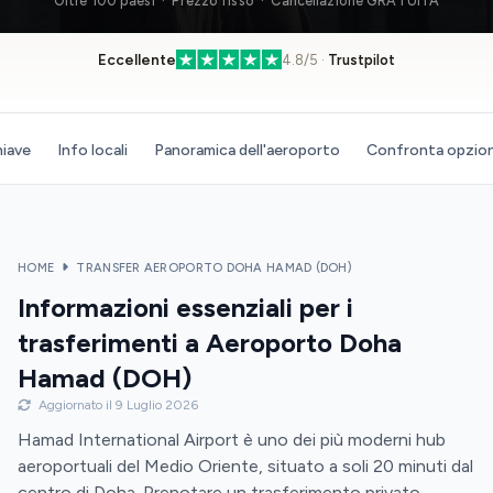
Oltre 100 paesi · Prezzo fisso · Cancellazione GRATUITA
Eccellente
4.8/5 ·
Trustpilot
hiave
Info locali
Panoramica dell'aeroporto
Confronta opzion
HOME
TRANSFER AEROPORTO DOHA HAMAD (DOH)
Informazioni essenziali per i
trasferimenti a Aeroporto Doha
Hamad (DOH)
Aggiornato il 9 Luglio 2026
Hamad International Airport è uno dei più moderni hub
aeroportuali del Medio Oriente, situato a soli 20 minuti dal
centro di Doha. Prenotare un trasferimento privato