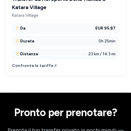
Katara Village
Katara Village
Da
EUR 95.87
Durata
0h 25min
Distanza
23 km / 14.3 mi
Confronta le tariffe
Pronto per prenotare?
Prenota il tuo transfer privato in pochi minuti —