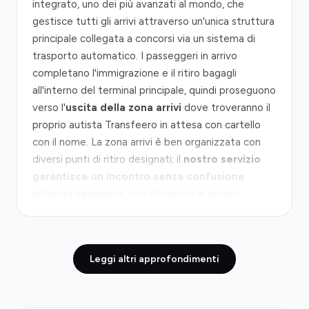
integrato, uno dei più avanzati al mondo, che
gestisce tutti gli arrivi attraverso un'unica struttura
principale collegata a concorsi via un sistema di
trasporto automatico. I passeggeri in arrivo
completano l'immigrazione e il ritiro bagagli
all'interno del terminal principale, quindi proseguono
verso l'
uscita della zona arrivi
dove troveranno il
proprio autista Transfeero in attesa con cartello
con il nome. La zona arrivi è ben organizzata con
diversi punti di ritiro designati; il
nostro servizio
garantisce un incontro senza confusione
all'uscita bagagliera, con 60 minuti di attesa
gratuita per eventuali ritardi di volo.
Dal terminal al centro di Doha, la distanza è di circa
Leggi altri approfondimenti
25 chilometri percorsi principalmente sulla
G-Ring
Road
, una moderna autostrada che collega
direttamente l'aeroporto alla città. Il tragitto dura