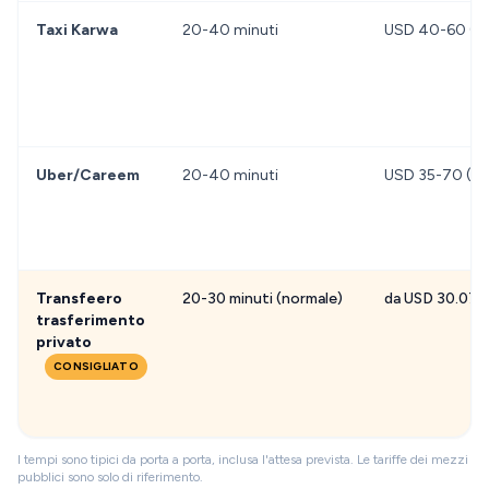
terminal senza alcun costo aggiuntivo.
Taxi Karwa
20-40 minuti
USD 40-60 (tar
Uber/Careem
20-40 minuti
USD 35-70 (var
Transfeero
20-30 minuti (normale)
da USD 30.07
trasferimento
privato
CONSIGLIATO
I tempi sono tipici da porta a porta, inclusa l'attesa prevista. Le tariffe dei mezzi
pubblici sono solo di riferimento.