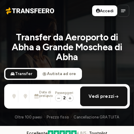
Accedi
Transfeero
Apri 
Transfer da Aeroporto di
Abha a Grande Moschea di
Abha
Transfer
Autista ad ore
Data di
Passeggeri
Da
Per
prelievo
aggiungi ritorno
Vedi prezzi
Indirizzo, aeroporto, albergo, ...
Indirizzo, aeroporto, albergo, ...
2
Sab 8 Ago · 01:45 PM
Oltre 100 paesi · Prezzo fisso · Cancellazione GRATUITA
Eccellente
4.8/5 ·
Trustpilot