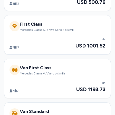
USD 500.76
3
3
First Class
Mercedes Classe S, BMW Serie 7 o simili
da
USD 1001.52
3
3
Van First Class
Mercedes Classe V, Viano o simile
da
USD 1193.73
7
7
Van Standard