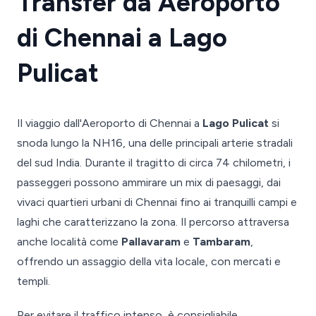
Transfer da Aeroporto
di Chennai a Lago
Pulicat
Il viaggio dall'Aeroporto di Chennai a
Lago Pulicat
si
snoda lungo la NH16, una delle principali arterie stradali
del sud India. Durante il tragitto di circa 74 chilometri, i
passeggeri possono ammirare un mix di paesaggi, dai
vivaci quartieri urbani di Chennai fino ai tranquilli campi e
laghi che caratterizzano la zona. Il percorso attraversa
anche località come
Pallavaram
e
Tambaram
,
offrendo un assaggio della vita locale, con mercati e
templi.
Per evitare il traffico intenso, è consigliabile