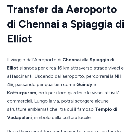
Transfer da Aeroporto
di Chennai a Spiaggia di
Elliot
Il viaggio dall’Aeroporto di
Chennai
alla
Spiaggia di
Elliot
si snoda per circa 16 km attraverso strade vivaci e
affascinanti. Uscendo dall’aeroporto, percorrerai la
NH
45
, passando per quartieri come
Guindy
e
Kotturpuram
, noti per i loro giardini e le vivaci attività
commerciali. Lungo la via, potrai scorgere alcune
strutture emblematiche, tra cui il famoso
Templo di
Vadapalani
, simbolo della cultura locale.
Per ottimizzare il tuo trasferimento, cerca di evitare le