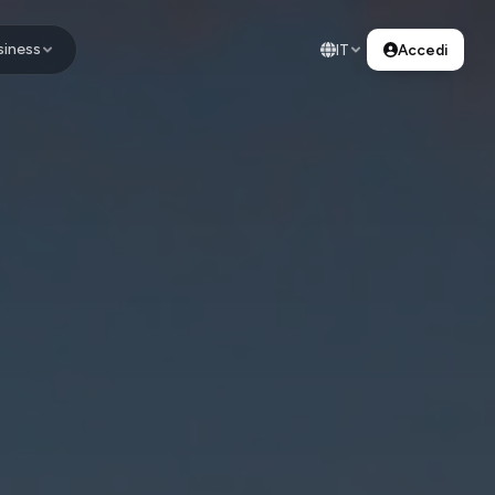
siness
IT
Accedi