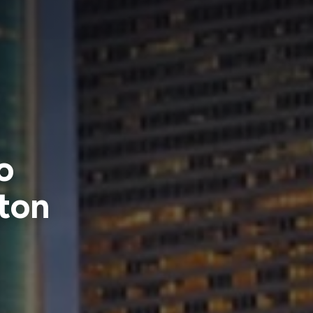
o
ton