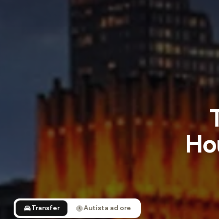
Ho
Transfer
Autista ad ore