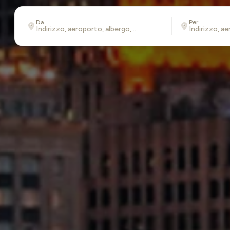
Da
Per