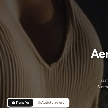
Aer
Trasf
& gree
Transfer
Autista ad ore