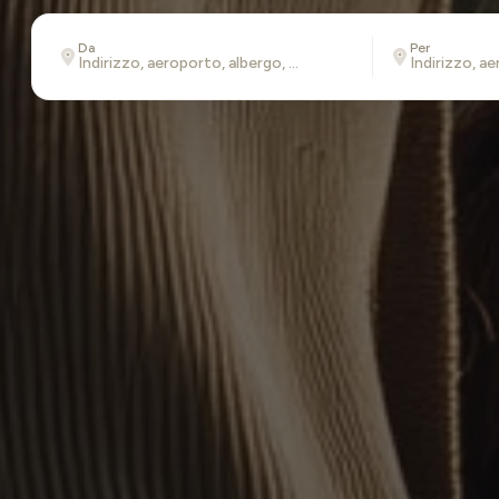
Da
Per