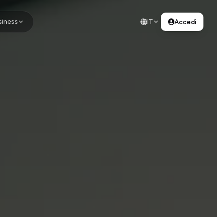
siness
IT
Accedi