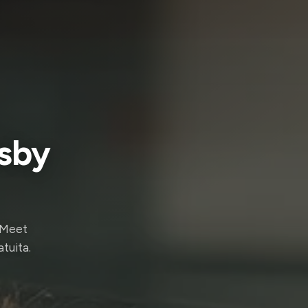
esby
. Meet
atuita.