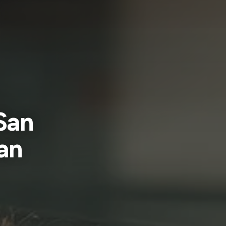
San
an