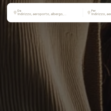
Da
Per