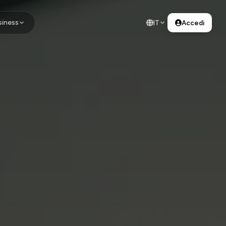
siness
IT
Accedi