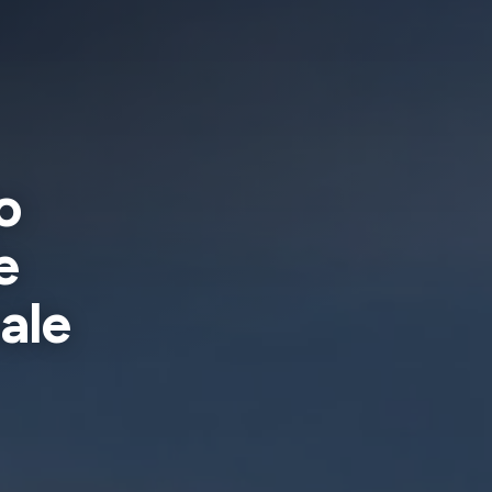
o
e
ale