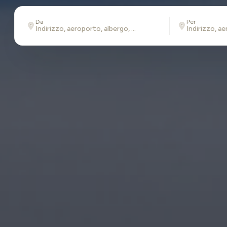
Da
Per