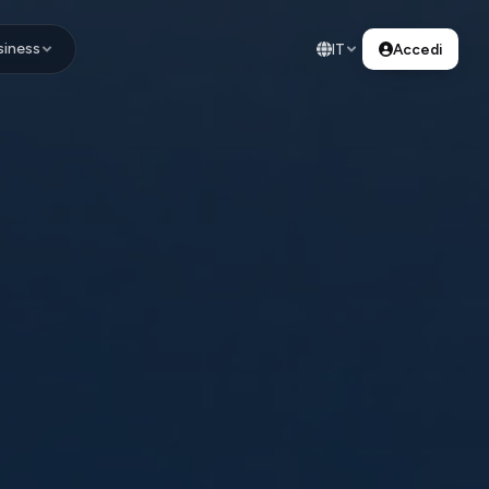
siness
IT
Accedi