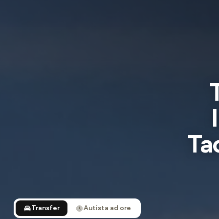
Ta
Transfer
Autista ad ore