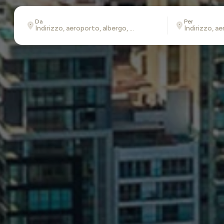
Da
Per