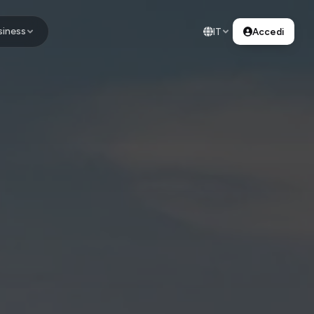
siness
IT
Accedi