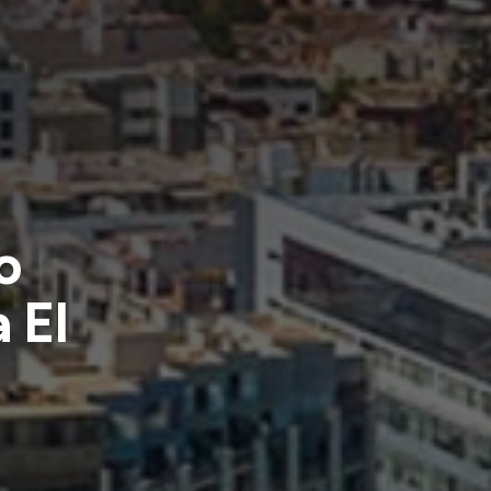
o
 El