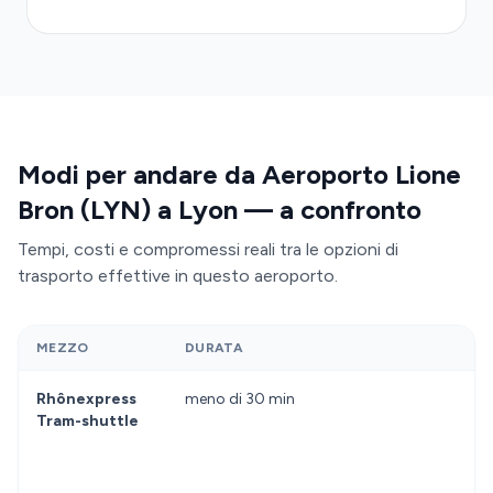
di attesa in fila presso il servizio taxi convenzionale
e l'inconveniente di dover trascinare i bagagli verso
fermate di autobus pubblici. Il vostro trasferimento
è personalizzato per il vostro orario di volo, con
monitoraggio in tempo reale e adattamento
automatico a eventuali ritardi; a differenza del
Modi per andare da Aeroporto Lione
trasporto pubblico (Rhônexpress con frequenza
ogni 15 minuti e costo da 10 euro, oppure autobus
Bron (LYN) a Lyon — a confronto
più lenti), avete una
auto privata interamente
Tempi, costi e compromessi reali tra le opzioni di
per voi
e consegna diretta alla vostra
trasporto effettive in questo aeroporto.
destinazione.
MEZZO
DURATA
Rhônexpress
meno di 30 min
Tram-shuttle