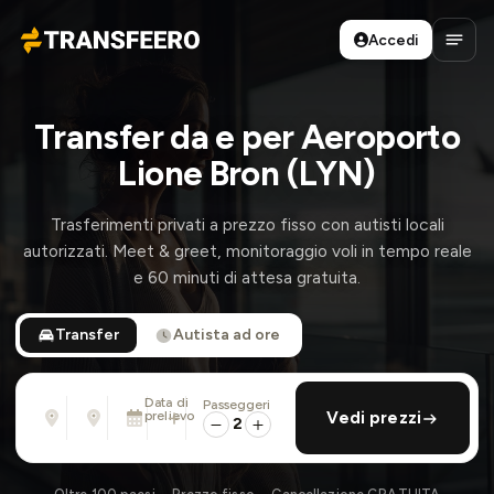
Accedi
Transfeero
Apri 
Transfer da e per Aeroporto
Lione Bron (LYN)
Trasferimenti privati a prezzo fisso con autisti locali
autorizzati. Meet & greet, monitoraggio voli in tempo reale
e 60 minuti di attesa gratuita.
Transfer
Autista ad ore
Data di
Passeggeri
Da
Per
prelievo
aggiungi ritorno
Vedi prezzi
Indirizzo, aeroporto, albergo, ...
Indirizzo, aeroporto, albergo, ...
2
Mar 11 Ago · 01:45 PM