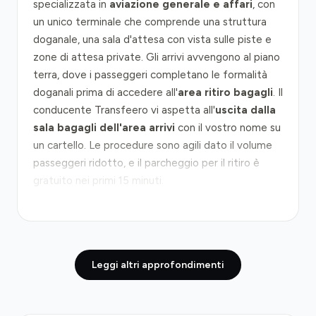
specializzata in
aviazione generale e affari
, con
un unico terminale che comprende una struttura
doganale, una sala d'attesa con vista sulle piste e
zone di attesa private. Gli arrivi avvengono al piano
terra, dove i passeggeri completano le formalità
doganali prima di accedere all'
area ritiro bagagli
. Il
conducente Transfeero vi aspetta all'
uscita dalla
sala bagagli dell'area arrivi
con il vostro nome su
un cartello. Le procedure sono agili dato il volume
passeggeri ridotto, e il parcheggio per il ritiro è
gratuito nei primi 15 minuti.
Il collegamento verso Lione città dista circa 10
chilometri e si percorre principalmente tramite
strade locali verso il centro storico. In condizioni di
Leggi altri approfondimenti
traffico normale, il viaggio dura 20-30 minuti;
durante le ore di punta (7-9 del mattino e 17-19
della sera), il tempo sale a 35-45 minuti. La
via