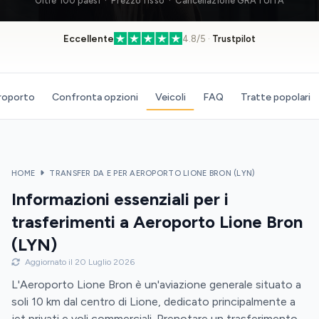
Oltre 100 paesi · Prezzo fisso · Cancellazione GRATUITA
Eccellente
4.8/5 ·
Trustpilot
eroporto
Confronta opzioni
Veicoli
FAQ
Tratte popolari
HOME
TRANSFER DA E PER AEROPORTO LIONE BRON (LYN)
Informazioni essenziali per i
trasferimenti a Aeroporto Lione Bron
(LYN)
Aggiornato il 20 Luglio 2026
L'Aeroporto Lione Bron è un'aviazione generale situato a
soli 10 km dal centro di Lione, dedicato principalmente a
jet privati e voli commerciali. Prenotare un trasferimento