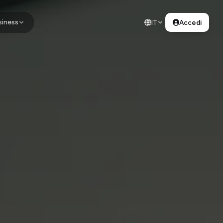
siness
IT
Accedi