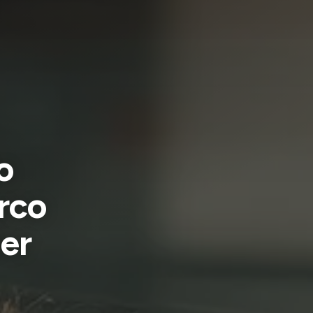
o
arco
er