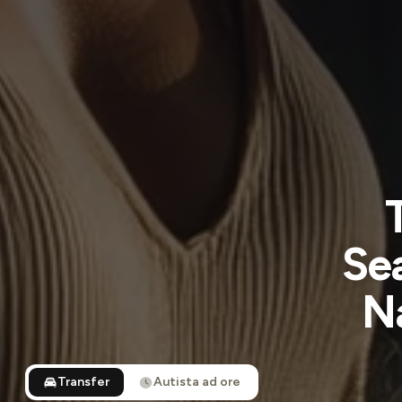
Sea
N
Transfer
Autista ad ore