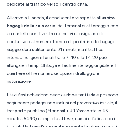
dedicate al traffico verso il centro città.
All'arrivo a Haneda, il conducente vi aspetta all'
uscita
bagagli della sala arrivi
del terminal di atterraggio con
un cartello con il vostro nome; vi consigliamo di
contattarlo al numero fornito dopo il ritiro dei bagagli. Il
viaggio dura solitamente 21 minuti, ma il traffico
intenso nei giorni feriali tra le 7–10 e le 17–20 può
allungare i tempi. Shibuya è facilmente raggiungibile e il
quartiere offre numerose opzioni di alloggio e
ristorazione.
I taxi fissi richiedono negoziazione tariffaria e possono
aggiungere pedaggi non inclusi nel preventivo iniziale; il
trasporto pubblico (Monorail + JR Yamanote in 45
minuti a ¥490) comporta attese, cambi e fatica con i
bagagli. Un
transfer privato prenotato
elimina questi