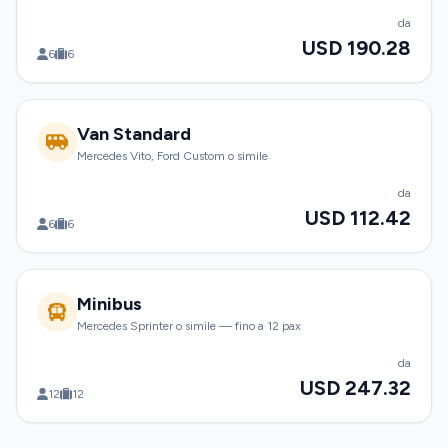
da
USD 190.28
6
6
Van Standard
Mercedes Vito, Ford Custom o simile
da
USD 112.42
6
6
Minibus
Mercedes Sprinter o simile — fino a 12 pax
da
USD 247.32
12
12