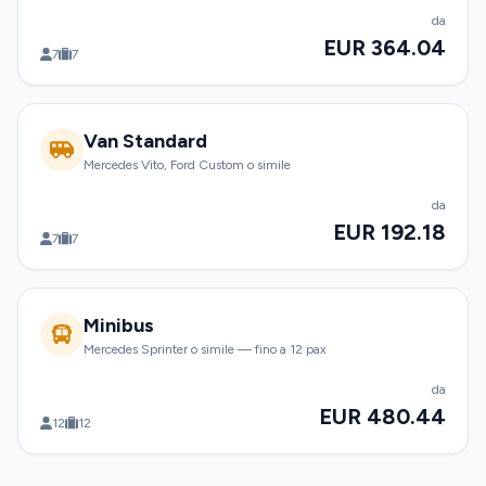
da
EUR 364.04
7
7
Van Standard
Mercedes Vito, Ford Custom o simile
da
EUR 192.18
7
7
Minibus
Mercedes Sprinter o simile — fino a 12 pax
da
EUR 480.44
12
12