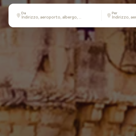
Da
Per