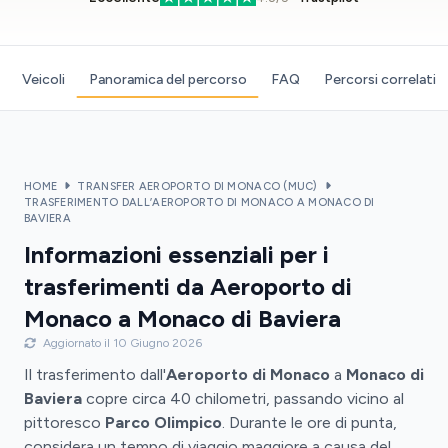
Veicoli
Panoramica del percorso
FAQ
Percorsi correlati
HOME
TRANSFER AEROPORTO DI MONACO (MUC)
TRASFERIMENTO DALL’AEROPORTO DI MONACO A MONACO DI
BAVIERA
Informazioni essenziali per i
trasferimenti da Aeroporto di
Monaco a Monaco di Baviera
Aggiornato il 10 Giugno 2026
Il trasferimento dall'
Aeroporto di Monaco
a
Monaco di
Baviera
copre circa 40 chilometri, passando vicino al
pittoresco
Parco Olimpico
. Durante le ore di punta,
considera un tempo di viaggio maggiore a causa del