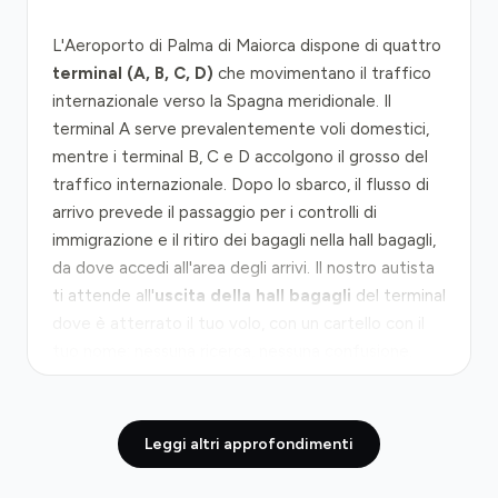
L'Aeroporto di Palma di Maiorca dispone di quattro
terminal (A, B, C, D)
che movimentano il traffico
internazionale verso la Spagna meridionale. Il
terminal A serve prevalentemente voli domestici,
mentre i terminal B, C e D accolgono il grosso del
traffico internazionale. Dopo lo sbarco, il flusso di
arrivo prevede il passaggio per i controlli di
immigrazione e il ritiro dei bagagli nella hall bagagli,
da dove accedi all'area degli arrivi. Il nostro autista
ti attende all'
uscita della hall bagagli
del terminal
dove è atterrato il tuo volo, con un cartello con il
tuo nome: nessuna ricerca, nessuna confusione.
Palma dista soltanto
8 chilometri
dall'aeroporto,
raggiungibile tramite la
strada statale MA-19
Leggi altri approfondimenti
(Levante)
che collega direttamente il terminal alla
città. In condizioni di traffico normale il percorso