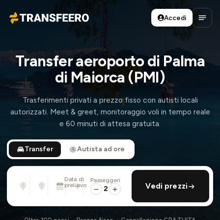
Accedi
Transfeero
Apri 
Transfer aeroporto di Palma
di Maiorca (PMI)
Trasferimenti privati a prezzo fisso con autisti locali
autorizzati. Meet & greet, monitoraggio voli in tempo reale
e 60 minuti di attesa gratuita.
Transfer
Autista ad ore
Data di
Passeggeri
Da
Per
prelievo
aggiungi ritorno
Vedi prezzi
Indirizzo, aeroporto, albergo, ...
Indirizzo, aeroporto, albergo, ...
2
Dom 9 Ago · 13:45