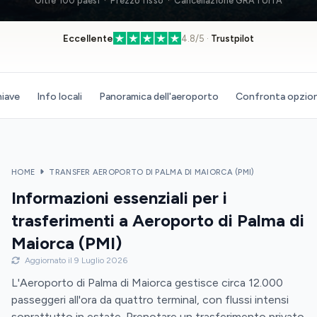
Oltre 100 paesi · Prezzo fisso · Cancellazione GRATUITA
Eccellente
4.8/5 ·
Trustpilot
hiave
Info locali
Panoramica dell'aeroporto
Confronta opzion
HOME
TRANSFER AEROPORTO DI PALMA DI MAIORCA (PMI)
Informazioni essenziali per i
trasferimenti a Aeroporto di Palma di
Maiorca (PMI)
Aggiornato il 9 Luglio 2026
L'Aeroporto di Palma di Maiorca gestisce circa 12.000
passeggeri all'ora da quattro terminal, con flussi intensi
soprattutto in estate. Prenotare un trasferimento privato