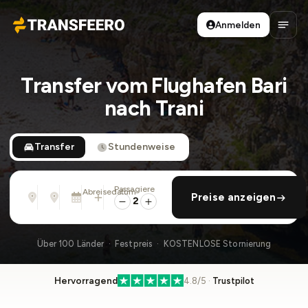
Anmelden
Transfeero
Haup
Transfer vom Flughafen Bari
nach Trani
Transfer
Stundenweise
Passagiere
Von
Nach
Abreisedatum
rückfahrt hinzufügen
Preise anzeigen
Adresse, Flughafen, Hotel, ...
Adresse, Flughafen, Hotel, ...
So., 9. Aug. · 01:45 PM
2
Über 100 Länder · Festpreis · KOSTENLOSE Stornierung
Hervorragend
4.8/5 ·
Trustpilot