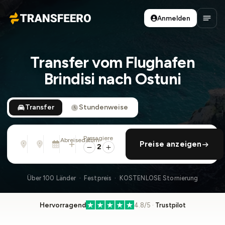
Anmelden
Transfeero
Haup
Transfer vom Flughafen
Brindisi nach Ostuni
Transfer
Stundenweise
Passagiere
Von
Nach
Abreisedatum
rückfahrt hinzufügen
Preise anzeigen
Adresse, Flughafen, Hotel, ...
Adresse, Flughafen, Hotel, ...
Sa., 8. Aug. · 01:45 PM
2
Über 100 Länder · Festpreis · KOSTENLOSE Stornierung
Hervorragend
4.8/5 ·
Trustpilot