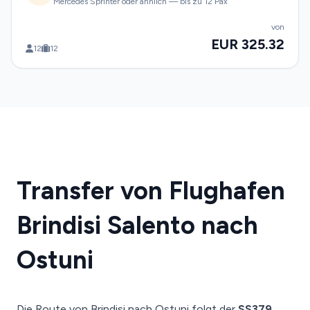
Mercedes Sprinter oder ähnlich — bis zu 12 Pax
von
EUR 325.32
12
12
Transfer von Flughafen
Brindisi Salento nach
Ostuni
Die Route von Brindisi nach Ostuni folgt der
SS379
,