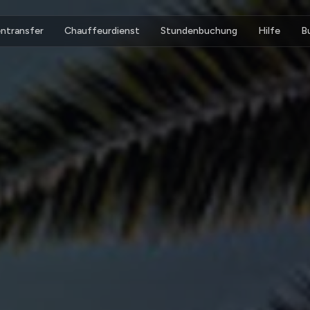
ntransfer
Chauffeurdienst
Stundenbuchung
Hilfe
B