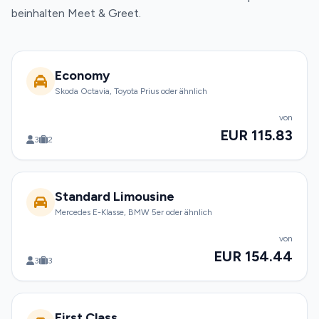
beinhalten Meet & Greet.
Economy
Skoda Octavia, Toyota Prius oder ähnlich
von
EUR 115.83
3
2
Standard Limousine
Mercedes E-Klasse, BMW 5er oder ähnlich
von
EUR 154.44
3
3
First Class