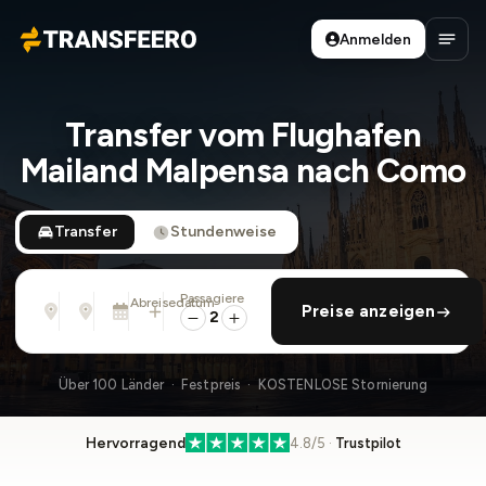
Anmelden
Transfeero
Haup
Transfer vom Flughafen
Mailand Malpensa nach Como
Transfer
Stundenweise
Passagiere
Von
Nach
Abreisedatum
rückfahrt hinzufügen
Preise anzeigen
Adresse, Flughafen, Hotel, ...
Adresse, Flughafen, Hotel, ...
Di., 11. Aug. · 01:45 PM
2
Über 100 Länder · Festpreis · KOSTENLOSE Stornierung
Hervorragend
4.8/5 ·
Trustpilot