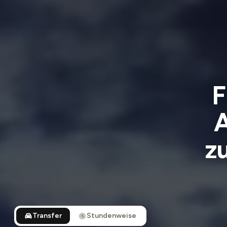
F
A
z
Transfer
Stundenweise