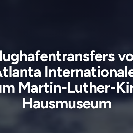
lughafentransfers v
tlanta International
um Martin-Luther-Ki
Hausmuseum