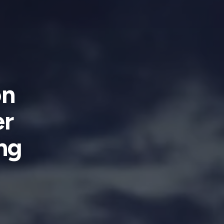
on
er
ng