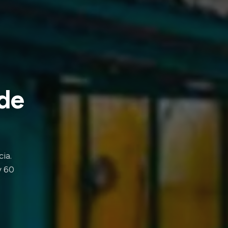
de
cia.
y 60