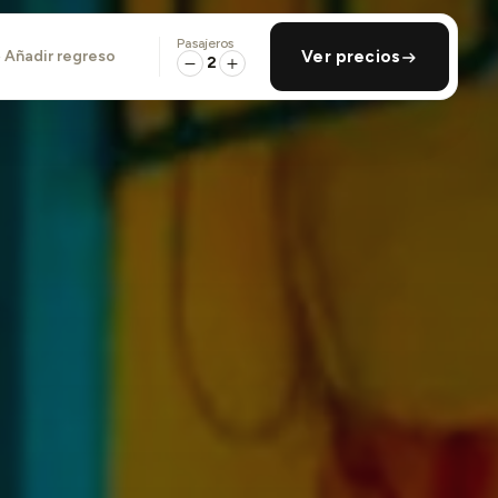
Pasajeros
añadir regreso
Ver precios
2