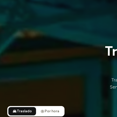
T
Tra
Ser
Traslado
Por hora