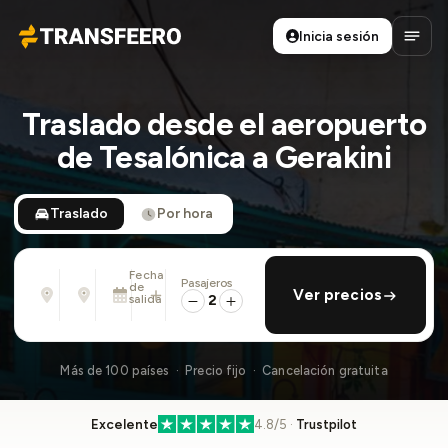
Inicia sesión
Transfeero
Abrir
Traslado desde el aeropuerto
de Tesalónica a Gerakini
Traslado
Por hora
Fecha
Pasajeros
Desde
Hasta
de
añadir regreso
Ver precios
Dirección, aeropuerto, hotel, ...
Dirección, aeropuerto, hotel, ...
salida
2
Sáb., 8 Ago. · 01:45 PM
Más de 100 países · Precio fijo · Cancelación gratuita
Excelente
4.8/5 ·
Trustpilot