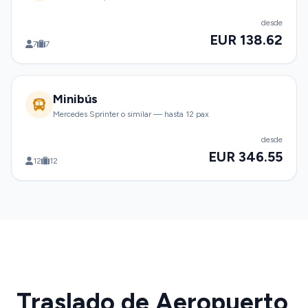
desde
EUR 138.62
7
7
Minibús
Mercedes Sprinter o similar — hasta 12 pax
desde
EUR 346.55
12
12
Traslado de Aeropuerto