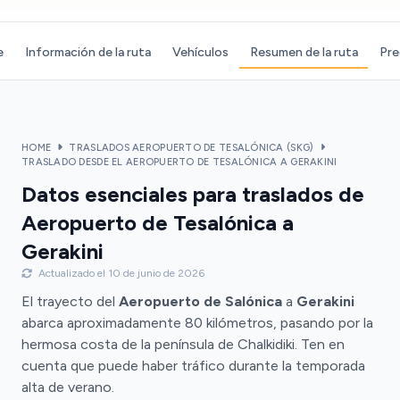
e
Información de la ruta
Vehículos
Resumen de la ruta
Pre
HOME
TRASLADOS AEROPUERTO DE TESALÓNICA (SKG)
TRASLADO DESDE EL AEROPUERTO DE TESALÓNICA A GERAKINI
Datos esenciales para traslados de
Aeropuerto de Tesalónica a
Gerakini
Actualizado el 10 de junio de 2026
El trayecto del
Aeropuerto de Salónica
a
Gerakini
abarca aproximadamente 80 kilómetros, pasando por la
hermosa costa de la península de Chalkidiki. Ten en
cuenta que puede haber tráfico durante la temporada
alta de verano.