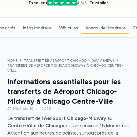
Excellent
4.8/5 ·
Trustpilot
ons clés
Infos itinéraire
Véhicules
Aperçu de l'itinéraire
F
HOME
TRANSFERT DE AÉROPORT CHICAGO MIDWAY (MDW)
TRANSFERT DE AÉROPORT CHICAGO MIDWAY À CHICAGO CENTRE-
VILLE
Informations essentielles pour les
transferts de Aéroport Chicago-
Midway à Chicago Centre-Ville
Mis à jour 10 juin 2026
Le transfert de l'
Aéroport Chicago-Midway
au
Centre-Ville de Chicago
couvre environ 16 kilomètres.
Attention aux heures de pointe, surtout près de la