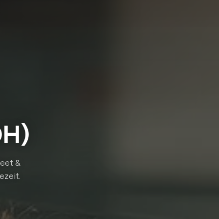
OH)
Meet &
ezeit.