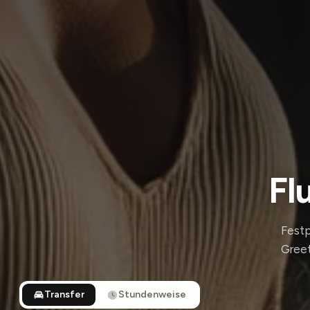
Fl
Festp
Greet
Transfer
Stundenweise