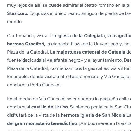
muy lejos de allí, se puede admirar el teatro romano en la
pl
Stesicoro.
Es quizás el único teatro antiguo de piedra de lav
mundo.
Continuando, visitará
la iglesia de la Colegiata, la magnífi
barroca Crociferi
, la elegante Plaza de la Universidad y, fin
Plaza de la Catedral.
La majestuosa catedral de Catania
do
fuente dedicada al «elefante negro» y el ayuntamiento. Des
Plaza de la Catedral, comienzan dos largas calles: via Vittor
Emanuele, donde visitará otro teatro romano y Via Garibald
conduce a Porta Garibaldi.
En el medio de Via Garibaldi se encuentra la pequeña calle
conduce al
castillo de Ursino
. Subiendo por la calle San Giu
disfrutará de la vista de la
hermosa iglesia de San Nicola L
del gran monasterio benedictino
. ¡Ambos merecen la visita