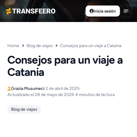
Inicia sesión
Transfeero
Abrir
Home
Blog de viajes
Consejos para un viaje a Catania
Consejos para un viaje a
Catania
Grazia Musumeci
·
2 de abril de 2025
·
Actualizado el 28 de mayo de 2026
·
4 minutos de lectura
Blog de viajes