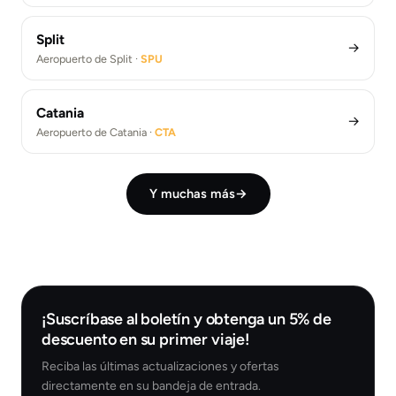
Split
→
Aeropuerto de Split ·
SPU
Catania
→
Aeropuerto de Catania ·
CTA
Y muchas más
→
¡Suscríbase al boletín y obtenga un 5% de
descuento en su primer viaje!
Reciba las últimas actualizaciones y ofertas
directamente en su bandeja de entrada.