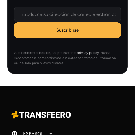
Email
Suscribirse
Al suscribirse al boletín, acepta nuestras
privacy policy
. Nunca
venderemos ni compartiremos sus datos con terceros. Promoción
válida solo para nuevos clientes.
Cambiar idioma