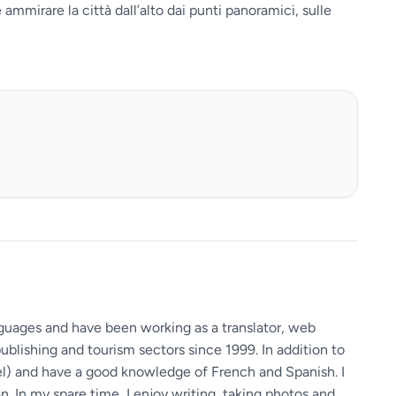
mmirare la città dall’alto dai punti panoramici, sulle
guages ​​and have been working as a translator, web
ublishing and tourism sectors since 1999. In addition to
vel) and have a good knowledge of French and Spanish. I
 In my spare time, I enjoy writing, taking photos and