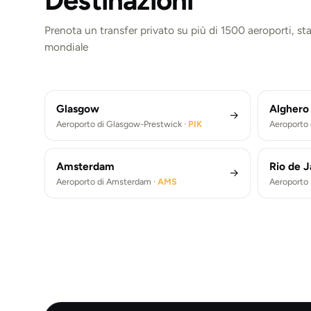
Prenota un transfer privato su più di 1500 aeroporti, staz
Londra
New Y
Parigi
Berlin
mondiale
Aeroporto di Londra Heathrow ·
LHR
Aeropor
Aeroporto di Parigi De Gaulle ·
CDG
Aeropor
Transfer Aeroporto di Londra Heathrow (LHR)
Transfer A
Transfer Aeroporto di Parigi De Gaulle (CDG)
Transfer A
Glasgow
Alghero
→
Aeroporto di Glasgow-Prestwick ·
PIK
Aeroporto 
Amsterdam
Rio de J
→
Aeroporto di Amsterdam ·
AMS
Aeroporto 