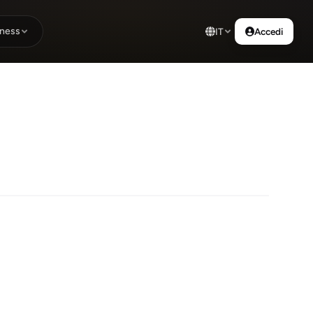
ness
IT
Accedi