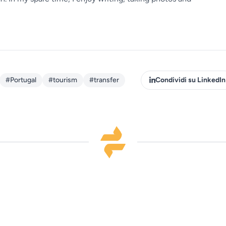
#Portugal
#tourism
#transfer
Condividi su LinkedIn