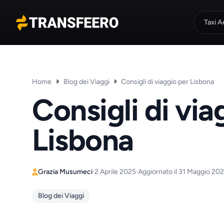
Taxi A
Transfeero
Home
Blog dei Viaggi
Consigli di viaggio per Lisbona
Consigli di via
Lisbona
Grazia Musumeci
·
2 Aprile 2025
·
Aggiornato il 31 Maggio 20
Blog dei Viaggi