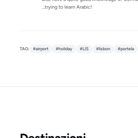
...trying to learn Arabic!
TAG:
#airport
#holiday
#LIS
#lisbon
#portela
Destinazioni