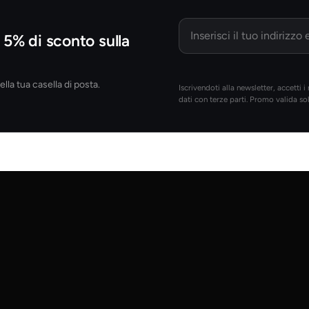
Email
il 5% di sconto sulla
lla tua casella di posta.
Iscrivendoti alla newsletter, accetti i
dati con terze parti. Promo valida solo