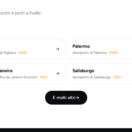
ioni e porti a livello
ork
Roma
Atene
to di New York (JFK) ·
JFK
Aeroporto di Roma Fiumicino ·
to di Berlino Brandeburgo ·
BER
Aeroporto di Atene ·
ATH
eroporto J. F. Kennedy di New York (JFK)
Transfer Aeroporto Roma Fium
eroporto di Berlino Brandeburgo (BER)
Transfer aeroporto di Atene (
Palermo
→
di Alghero ·
AHO
Aeroporto di Palermo ·
PMO
aneiro
Salisburgo
→
Rio de Janeiro Dumont ·
SDU
Aeroporto di Salisburgo ·
SZG
E molti altri
→