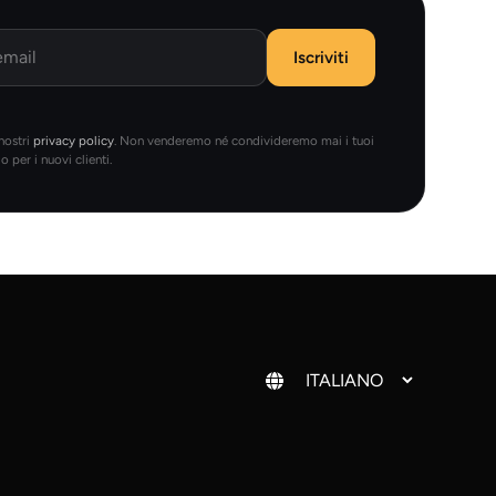
Iscriviti
 nostri
privacy policy
. Non venderemo né condivideremo mai i tuoi
 per i nuovi clienti.
Cambia lingua